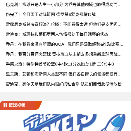
巴克利：篮球只是人生一小部分 为乔丹其他领域也取得成功而自
豪
伤完了！今日国王对阵篮网 德罗赞&蒙克都将缺战
雷霆尼克斯总决赛预演？哈滕：不能看得太远 但他们是支优秀球
队
雷迪克：斯玛特和蒂耶罗两人伤情都处于每日观察的状态
乔丹：在我看来没有所谓的GOAT 我们只是汲取经验&推动比赛发
展
乔丹：我百分百怀念篮球 竞技热血从未褪去多想重新拿球再战一
场
手感火热！特伦特首节投篮6中4砍11分2板1助1断 三分5中3
里夫斯：艾顿和海斯两人类型不同 但在各自擅长的领域都很有效
率
雷迪克：高尔夫是我们队内很好的粘合剂 队员们能借此尽情放松
篮球视频