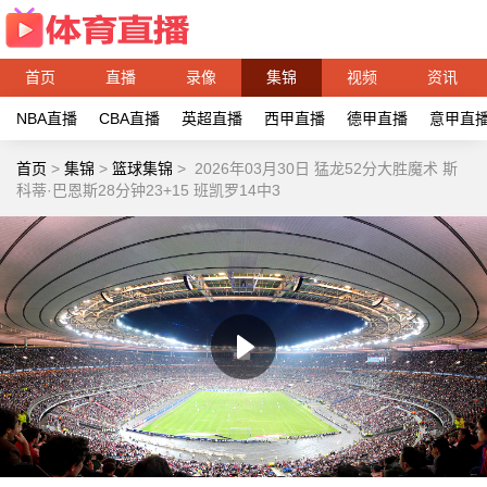
首页
直播
录像
集锦
视频
资讯
NBA直播
CBA直播
英超直播
西甲直播
德甲直播
意甲直
首页
>
集锦
>
篮球集锦
>
2026年03月30日 猛龙52分大胜魔术 斯
科蒂·巴恩斯28分钟23+15 班凯罗14中3