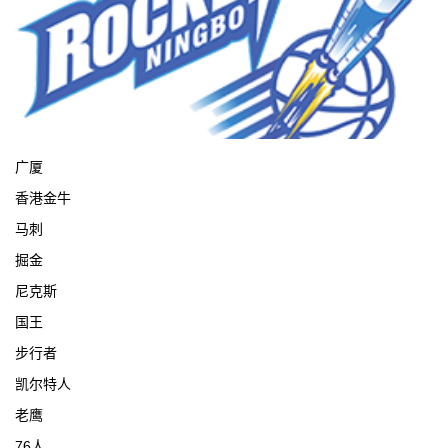
宁波
广厦
香港金牛
马刺
掘金
尼克斯
国王
步行者
凯尔特人
老鹰
76人