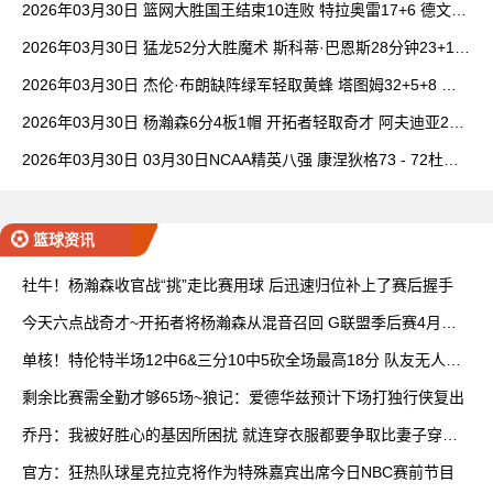
2026年03月30日 篮网大胜国王结束10连败 特拉奥雷17+6 德文·
卡特20+8
2026年03月30日 猛龙52分大胜魔术 斯科蒂·巴恩斯28分钟23+15
班凯罗14中3
2026年03月30日 杰伦·布朗缺阵绿军轻取黄蜂 塔图姆32+5+8 普
理查德28+6+6
2026年03月30日 杨瀚森6分4板1帽 开拓者轻取奇才 阿夫迪亚20+
7+5 卡马拉23+7
2026年03月30日 03月30日NCAA精英八强 康涅狄格73 - 72杜克
全场集锦
篮球资讯
社牛！杨瀚森收官战“挑”走比赛用球 后迅速归位补上了赛后握手
今天六点战奇才~开拓者将杨瀚森从混音召回 G联盟季后赛4月开
打
单核！特伦特半场12中6&三分10中5砍全场最高18分 队友无人上
双
剩余比赛需全勤才够65场~狼记：爱德华兹预计下场打独行侠复出
乔丹：我被好胜心的基因所困扰 就连穿衣服都要争取比妻子穿得
快
官方：狂热队球星克拉克将作为特殊嘉宾出席今日NBC赛前节目