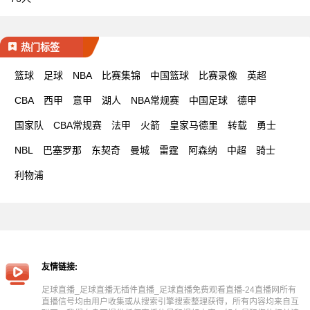
热门标签
篮球
足球
NBA
比赛集锦
中国篮球
比赛录像
英超
CBA
西甲
意甲
湖人
NBA常规赛
中国足球
德甲
国家队
CBA常规赛
法甲
火箭
皇家马德里
转载
勇士
NBL
巴塞罗那
东契奇
曼城
雷霆
阿森纳
中超
骑士
利物浦
友情链接:
足球直播_足球直播无插件直播_足球直播免费观看直播-24直播网所有
直播信号均由用户收集或从搜索引擎搜索整理获得，所有内容均来自互