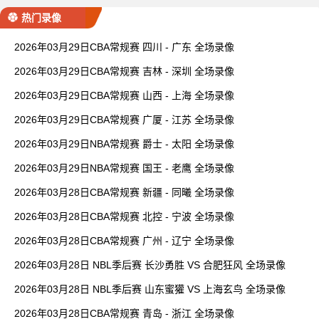
热门录像
2026年03月29日CBA常规赛 四川 - 广东 全场录像
2026年03月29日CBA常规赛 吉林 - 深圳 全场录像
2026年03月29日CBA常规赛 山西 - 上海 全场录像
2026年03月29日CBA常规赛 广厦 - 江苏 全场录像
2026年03月29日NBA常规赛 爵士 - 太阳 全场录像
2026年03月29日NBA常规赛 国王 - 老鹰 全场录像
2026年03月28日CBA常规赛 新疆 - 同曦 全场录像
2026年03月28日CBA常规赛 北控 - 宁波 全场录像
2026年03月28日CBA常规赛 广州 - 辽宁 全场录像
2026年03月28日 NBL季后赛 长沙勇胜 VS 合肥狂风 全场录像
2026年03月28日 NBL季后赛 山东蜜獾 VS 上海玄鸟 全场录像
2026年03月28日CBA常规赛 青岛 - 浙江 全场录像