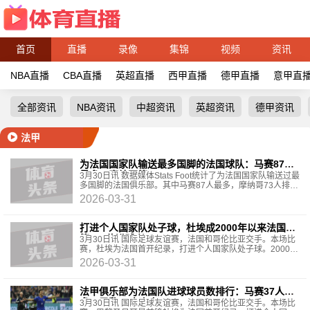
首页
直播
录像
集锦
视频
资讯
NBA直播
CBA直播
英超直播
西甲直播
德甲直播
意甲直
全部资讯
NBA资讯
中超资讯
英超资讯
德甲资讯
法甲
为法国国家队输送最多国脚的法国球队：马赛87人
最多，摩纳哥第二
3月30日讯 数据媒体Stats Foot统计了为法国国家队输送过最
多国脚的法国俱乐部。其中马赛87人最多，摩纳哥73人排第
二。具体如下：马赛 87人摩纳哥 73人巴黎圣
2026-03-31
打进个人国家队处子球，杜埃成2000年以来法国队
第100位进球者
3月30日讯 国际足球友谊赛，法国和哥伦比亚交手。本场比
赛，杜埃为法国首开纪录，打进个人国家队处子球。2000年
以来，杜埃成法国国家队第100位进球者，巴黎圣日耳曼
2026-03-31
法甲俱乐部为法国队进球球员数排行：马赛37人最
多，巴黎28人次之
3月30日讯 国际足球友谊赛，法国和哥伦比亚交手。本场比