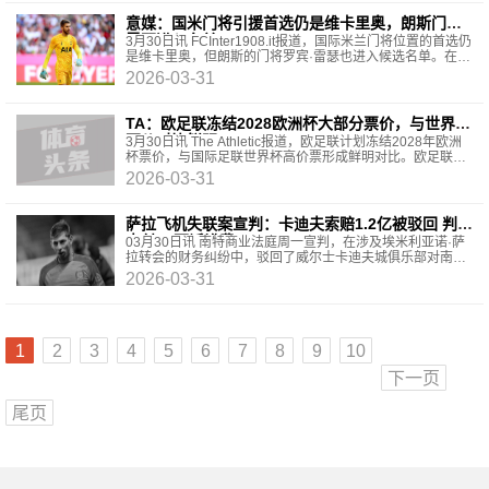
意媒：国米门将引援首选仍是维卡里奥，朗斯门将
雷瑟进入名单
3月30日讯 FCInter1908.it报道，国际米兰门将位置的首选仍
是维卡里奥，但朗斯的门将罗宾·雷瑟也进入候选名单。在同
时争夺意甲联赛和意大利杯冠军的进程中，国
2026-03-31
TA：欧足联冻结2028欧洲杯大部分票价，与世界杯
票价对比鲜明
3月30日讯 The Athletic报道，欧足联计划冻结2028年欧洲
杯票价，与国际足联世界杯高价票形成鲜明对比。欧足联计
划冻结2028年男子欧洲杯的大部分票价，与国际足
2026-03-31
萨拉飞机失联案宣判：卡迪夫索赔1.2亿被驳回 判令
支付48万诉讼费
03月30日讯 南特商业法庭周一宣判，在涉及埃米利亚诺·萨
拉转会的财务纠纷中，驳回了威尔士卡迪夫城俱乐部对南特
足球俱乐部的诉讼请求。卡迪夫城基于萨拉本可
2026-03-31
1
2
3
4
5
6
7
8
9
10
下一页
尾页