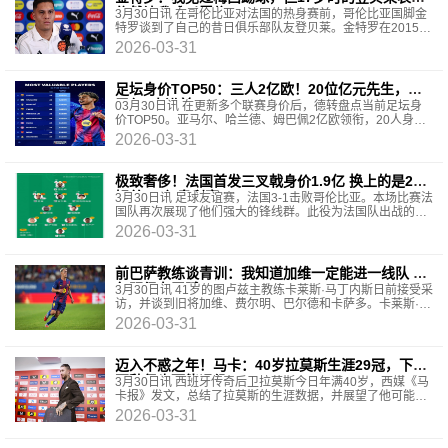
依然让我难以置信
3月30日讯 在哥伦比亚对法国的热身赛前，哥伦比亚国脚金
特罗谈到了自己的昔日俱乐部队友登贝莱。金特罗在2015-
16赛季曾被波尔图租借到雷恩，不过那个赛季他只
2026-03-31
足坛身价TOP50：三人2亿欧！20位亿元先生，意
甲仅2人进前50
03月30日讯 在更新多个联赛身价后，德转盘点当前足坛身
价TOP50。亚马尔、哈兰德、姆巴佩2亿欧领衔，20人身价
过亿，意甲仅劳塔罗和伊尔迪兹进入前50。1-10:1-亚
2026-03-31
极致奢侈！法国首发三叉戟身价1.9亿 换上的是2亿
姆总1.4亿奥利塞
3月30日讯 足球友谊赛，法国3-1击败哥伦比亚。本场比赛法
国队再次展现了他们强大的锋线群。此役为法国队出战的三
叉戟分别是杜埃（身价9000万欧）、马库斯·图拉
2026-03-31
前巴萨教练谈青训：我知道加维一定能进一线队 费
尔明很有天赋
3月30日讯 41岁的图卢兹主教练卡莱斯·马丁内斯日前接受采
访，并谈到旧将加维、费尔明、巴尔德和卡萨多。卡莱斯·马
丁内斯是法国足坛最受推崇的主教练之一，
2026-03-31
迈入不惑之年！马卡：40岁拉莫斯生涯29冠，下家
不愁但也可能退役
3月30日讯 西班牙传奇后卫拉莫斯今日年满40岁，西媒《马
卡报》发文，总结了拉莫斯的生涯数据，并展望了他可能的
未来。马卡发文，塞尔吉奥·拉莫斯今日迎来40岁生
2026-03-31