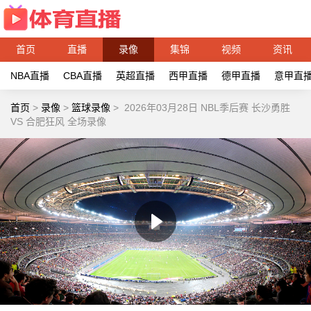
首页
直播
录像
集锦
视频
资讯
NBA直播
CBA直播
英超直播
西甲直播
德甲直播
意甲直
首页
>
录像
>
篮球录像
>
2026年03月28日 NBL季后赛 长沙勇胜
VS 合肥狂风 全场录像