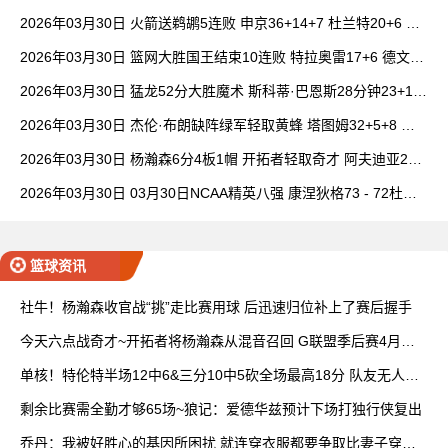
唐斯15+18
2026年03月30日 火箭送鹈鹕5连败 申京36+14+7 杜兰特20+6 锡
安18分
2026年03月30日 篮网大胜国王结束10连败 特拉奥雷17+6 德文·
卡特20+8
2026年03月30日 猛龙52分大胜魔术 斯科蒂·巴恩斯28分钟23+15
班凯罗14中3
2026年03月30日 杰伦·布朗缺阵绿军轻取黄蜂 塔图姆32+5+8 普
理查德28+6+6
2026年03月30日 杨瀚森6分4板1帽 开拓者轻取奇才 阿夫迪亚20+
7+5 卡马拉23+7
2026年03月30日 03月30日NCAA精英八强 康涅狄格73 - 72杜克
全场集锦
篮球资讯
社牛！杨瀚森收官战“挑”走比赛用球 后迅速归位补上了赛后握手
今天六点战奇才~开拓者将杨瀚森从混音召回 G联盟季后赛4月开
打
单核！特伦特半场12中6&三分10中5砍全场最高18分 队友无人上
双
剩余比赛需全勤才够65场~狼记：爱德华兹预计下场打独行侠复出
乔丹：我被好胜心的基因所困扰 就连穿衣服都要争取比妻子穿得