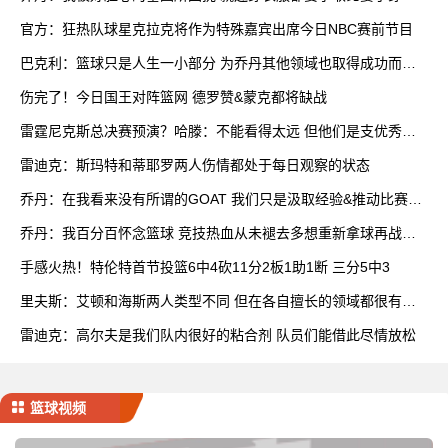
快
官方：狂热队球星克拉克将作为特殊嘉宾出席今日NBC赛前节目
巴克利：篮球只是人生一小部分 为乔丹其他领域也取得成功而自
豪
伤完了！今日国王对阵篮网 德罗赞&蒙克都将缺战
雷霆尼克斯总决赛预演？哈滕：不能看得太远 但他们是支优秀球
队
雷迪克：斯玛特和蒂耶罗两人伤情都处于每日观察的状态
乔丹：在我看来没有所谓的GOAT 我们只是汲取经验&推动比赛发
展
乔丹：我百分百怀念篮球 竞技热血从未褪去多想重新拿球再战一
场
手感火热！特伦特首节投篮6中4砍11分2板1助1断 三分5中3
里夫斯：艾顿和海斯两人类型不同 但在各自擅长的领域都很有效
率
雷迪克：高尔夫是我们队内很好的粘合剂 队员们能借此尽情放松
篮球视频