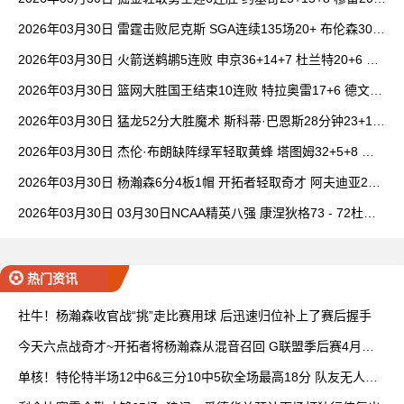
6+7 波津23分
2026年03月30日 雷霆击败尼克斯 SGA连续135场20+ 布伦森30分
唐斯15+18
2026年03月30日 火箭送鹈鹕5连败 申京36+14+7 杜兰特20+6 锡
安18分
2026年03月30日 篮网大胜国王结束10连败 特拉奥雷17+6 德文·
卡特20+8
2026年03月30日 猛龙52分大胜魔术 斯科蒂·巴恩斯28分钟23+15
班凯罗14中3
2026年03月30日 杰伦·布朗缺阵绿军轻取黄蜂 塔图姆32+5+8 普
理查德28+6+6
2026年03月30日 杨瀚森6分4板1帽 开拓者轻取奇才 阿夫迪亚20+
7+5 卡马拉23+7
2026年03月30日 03月30日NCAA精英八强 康涅狄格73 - 72杜克
全场集锦
热门资讯
社牛！杨瀚森收官战“挑”走比赛用球 后迅速归位补上了赛后握手
今天六点战奇才~开拓者将杨瀚森从混音召回 G联盟季后赛4月开
打
单核！特伦特半场12中6&三分10中5砍全场最高18分 队友无人上
双