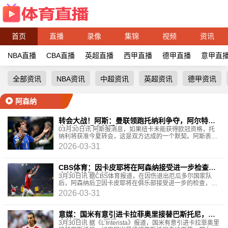
首页
直播
录像
集锦
视频
资讯
NBA直播
CBA直播
英超直播
西甲直播
德甲直播
意甲直
全部资讯
NBA资讯
中超资讯
英超资讯
德甲资讯
阿森纳
转会大战！阿斯：曼联领跑托纳利争夺，阿尔特塔
也认为他适合枪手
03月30日讯 阿斯报消息，如果纽卡未能获得欧冠资格，托
纳利将获准今夏转会，这是双方达成的一个默契。阿斯表
示，众多俱乐部都在争夺这位意大利国脚。托纳利吸引了
2026-03-31
CBS体育：因卡皮耶将在阿森纳接受进一步检查，
出战足总杯存疑
3月30日讯 据CBS体育报道，在因伤退出厄瓜多尔国家队
后，阿森纳后卫因卡皮耶将在俱乐部接受进一步的检查，出
战足总杯存疑。北京时间周日凌晨的足总杯1/4决赛，阿
2026-03-31
意媒：国米有意引进卡拉菲奥里接替巴斯托尼，阿
森纳要价5000万欧
3月30日讯 据《L’Interista》报道，国米有意引进卡拉菲奥里