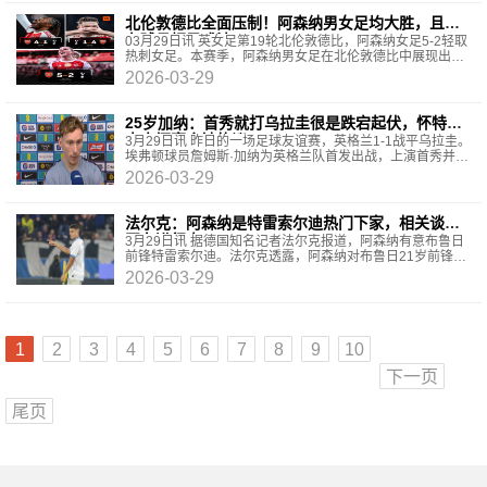
北伦敦德比全面压制！阿森纳男女足均大胜，且都
有球员帽子戏法
03月29日讯 英女足第19轮北伦敦德比，阿森纳女足5-2轻取
热刺女足。本赛季，阿森纳男女足在北伦敦德比中展现出统
治级表现，双双取得大胜，成为德比战的绝对主角。
2026-03-29
25岁加纳：首秀就打乌拉圭很是跌宕起伏，怀特送
点大概率会被热议
3月29日讯 昨日的一场足球友谊赛，英格兰1-1战平乌拉圭。
埃弗顿球员詹姆斯·加纳为英格兰队首发出战，上演首秀并斩
获队内最佳。赛后他接受了采访。记者：詹姆斯
2026-03-29
法尔克：阿森纳是特雷索尔迪热门下家，相关谈判
正在进行中
3月29日讯 据德国知名记者法尔克报道，阿森纳有意布鲁日
前锋特雷索尔迪。法尔克透露，阿森纳对布鲁日21岁前锋特
雷索尔迪兴趣浓厚，目前是这位德国球员的热门下
2026-03-29
1
2
3
4
5
6
7
8
9
10
下一页
尾页