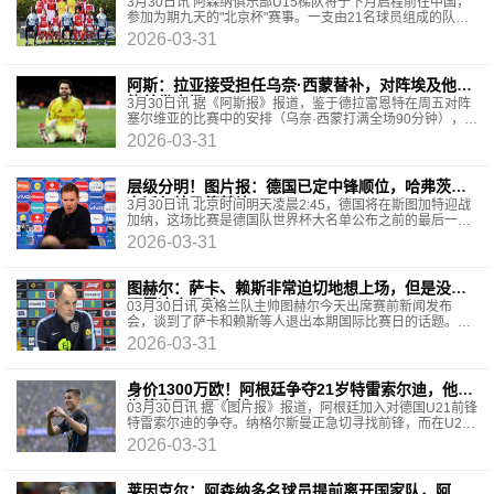
凝聚团队的好机会
3月30日讯 阿森纳俱乐部U15梯队将于下月启程前往中国，
参加为期九天的"北京杯"赛事。一支由21名球员组成的队伍
将于4月3日飞赴中国首都参加这项赛事，同行的还
2026-03-31
阿斯：拉亚接受担任乌奈·西蒙替补，对阵埃及他可
能首发出场
3月30日讯 据《阿斯报》报道，鉴于德拉富恩特在周五对阵
塞尔维亚的比赛中的安排（乌奈·西蒙打满全场90分钟），霍
安·加西亚在这次国家队征召中的首秀仍然悬而未
2026-03-31
层级分明！图片报：德国已定中锋顺位，哈弗茨主
力沃尔特马德替补
3月30日讯 北京时间明天凌晨2:45，德国将在斯图加特迎战
加纳，这场比赛是德国队世界杯大名单公布之前的最后一场
热身赛。《图片报》撰文分析，本场比赛热议度最
2026-03-31
图赫尔：萨卡、赖斯非常迫切地想上场，但是没必
要冒这个风险
03月30日讯 英格兰队主帅图赫尔今天出席赛前新闻发布
会，谈到了萨卡和赖斯等人退出本期国际比赛日的话题。图
赫尔：“他们非常迫切地想参加比赛，参与到球队中来
2026-03-31
身价1300万欧！阿根廷争夺21岁特雷索尔迪，他可
为德意阿三国出战
03月30日讯 据《图片报》报道，阿根廷加入对德国U21前锋
特雷索尔迪的争夺。纳格尔斯曼正急切寻找前锋，而在U21
梯队，早已有一人准备就绪，特雷索尔迪在争夺欧洲杯
2026-03-31
莱因克尔：阿森纳多名球员提前离开国家队，阿尔