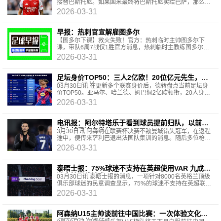
接替巴斯托尼。如果国米最终将巴斯托尼卖给巴萨，那么取
代他的首要目标将是阿森纳阵中的意大利国
2026-03-31
早报：热刺官宣解雇图多尔
【图多尔下课】救火失败！官方：热刺临时主帅图多尔下
课，带队6周7战仅1胜官方消息，热刺临时主教练图多尔下
课，提前结束了原本将在本赛季末到期的合同。图多尔此次
2026-03-31
足坛身价TOP50：三人2亿欧！20位亿元先生，意
甲仅2人进前50
03月30日讯 在更新多个联赛身价后，德转盘点当前足坛身
价TOP50。亚马尔、哈兰德、姆巴佩2亿欧领衔，20人身价
过亿，意甲仅劳塔罗和伊尔迪兹进入前50。1-10:1-亚
2026-03-31
电讯报：阿尔特塔乐于看到球员提前归队，以前弗
格森就是这么做的
3月30日讯 阿森纳在联赛杯决赛不敌曼城错失冠军，在返程
途中，便传来萨利巴退出法国队集训的消息。随后多位枪手
球员开始退出本期国际比赛。《每日电讯报》撰
2026-03-31
泰晤士报：75%球迷不支持在英超使用VAR 九成球
迷支持门线技术
03月30日讯 泰晤士报的消息，一项针对8000名英格兰顶级
俱乐部球迷的民意调查显示，75%的球迷不支持在英超联赛
中使用视频助理裁判（VAR）。90%的球迷认为比赛日体
2026-03-31
阿森纳U15主帅谈前往中国比赛：一次体验文化、