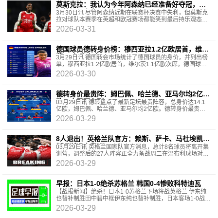
莫斯克拉：我认为今年阿森纳已经准备好夺冠，我
们将竭尽全力
3月30日讯 尽管阿森纳近期在联赛杯决赛中失利，但莫斯克
拉对球队本赛季在英超和欧冠赛场都能笑到最后持乐观态
度。这位西班牙中后卫自去年八月从瓦伦西亚加
2026-03-31
德国球员德转身价榜：穆西亚拉1.2亿欧居首，维尔
茨1.1亿欧次席
3月29日讯 德国转会市场统计了德国球员的身价，并列出榜
单，穆西亚拉1.2亿欧居首，维尔茨1.1亿欧次席。德国球员
德转身价排名：穆西亚拉——1.2亿欧维尔茨——1.1
2026-03-30
德转身价最贵阵：姆巴佩、哈兰德、亚马尔均2亿
欧，库巴西在列
03月29日讯 德转盘点了最新足坛最贵阵容，总身价达14.1
亿欧，姆巴佩、哈兰德、亚马尔均2亿欧。德转身价最贵
阵：门将：多纳鲁马（4500万欧，曼城）后卫：努诺·门德
2026-03-29
斯（7500
8人退出！英格兰队官方：赖斯、萨卡、马杜埃凯、
斯通斯退出集训
03月29日讯 英格兰国家队官方消息，总计8名球员将离开集
训营，调整后的27人阵容正全力备战周二在温布利球场对阵
日本队的赛事。在周五晚与乌拉圭队1-1战平的赛
2026-03-29
早报：日本1-0绝杀苏格兰 韩国0-4惨败科特迪瓦
【战报新闻】绝杀！日本1-0苏格兰下场将战英格兰 伊东纯
也替补制胜田中碧中框伊东纯也替补制胜，日本客场1-0战胜
苏格兰，日本下场友谊赛将对阵英格兰，苏格兰将迎
2026-03-29