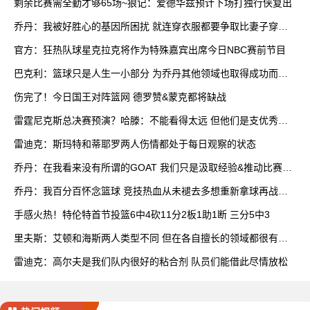
剩余比赛需全勤才够65场~狼记：爱德华兹预计下场打独行侠复出
乔丹：我被好胜心的基因所困扰 就连穿衣服都要争取比妻子穿得
快
官方：狂热队球星克拉克将作为特殊嘉宾出席今日NBC赛前节目
巴克利：篮球只是人生一小部分 为乔丹其他领域也取得成功而自
豪
伤完了！今日国王对阵篮网 德罗赞&蒙克都将缺战
雷霆尼克斯总决赛预演？哈滕：不能看得太远 但他们是支优秀球
队
雷迪克：斯玛特和蒂耶罗两人伤情都处于每日观察的状态
乔丹：在我看来没有所谓的GOAT 我们只是汲取经验&推动比赛发
展
乔丹：我百分百怀念篮球 竞技热血从未褪去多想重新拿球再战一
场
手感火热！特伦特首节投篮6中4砍11分2板1助1断 三分5中3
里夫斯：艾顿和海斯两人类型不同 但在各自擅长的领域都很有效
率
雷迪克：高尔夫是我们队内很好的粘合剂 队员们能借此尽情放松