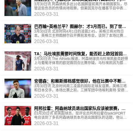
特塔在效仿弗格森
3月30日讯 阿森纳有多达10名国脚提前离开本期国家队，尽
管这些伤员的伤情尚待观察，但莱因克尔在播客节目中表
示，阿尔特塔在使用以前弗格森的策略。莱因克尔说：
2026-03-31
巴西输+英格兰平？图赫尔：才3月而已，到了世界
杯谁纠结3月赛果
3月30日讯 北京时间4月1日的凌晨2:45，英格兰将对阵日
本。英格兰主帅图赫尔召开赛前发布会，谈到了本场比赛的
对手以及球队的相关情况。一些球员被迫离开集训
2026-03-31
TA：马杜埃凯需要时间恢复，能否赶上欧冠首回合
与葡体的比赛存疑
3月30日讯 The Athletic报道，阿森纳球员马杜埃凯能否赶得
上与葡萄牙体育的欧冠首回合比赛存疑。马杜埃凯因为膝
伤，能否出战阿森纳欧冠四分之一决赛对阵葡萄
2026-03-31
安德森：和赖斯搭档感觉很好，他在比赛中不断对
我进行指导
3月30日讯 北京时间周三凌晨的国际足球友谊赛，英格兰将
和日本交手。本场比赛之前，三狮军团中场埃利奥特·安德森
谈论了相关话题。关于对参加世界杯名单的竞
2026-03-31
阿邦拉霍：阿森纳球员退出国家队应该被禁赛，这
种行为令我不适
03月30日讯 前英超球员、现评论员阿邦拉霍在talkSPORT
电台谈到了多名阿森纳球员本月退出国家队的话题，他认
为，英超应该制定规则，将退出此类球员禁赛。阿邦拉
2026-03-31