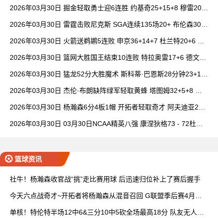
14中1
2026年03月30日 掘金轻取勇士迎6连胜 约基奇25+15+8 穆雷20+
6+7 波津23分
2026年03月30日 雷霆击败尼克斯 SGA连续135场20+ 布伦森30分
唐斯15+18
2026年03月30日 火箭送鹈鹕5连败 申京36+14+7 杜兰特20+6 锡
安18分
2026年03月30日 篮网大胜国王结束10连败 特拉奥雷17+6 德文·
卡特20+8
2026年03月30日 猛龙52分大胜魔术 斯科蒂·巴恩斯28分钟23+15
班凯罗14中3
2026年03月30日 杰伦·布朗缺阵绿军轻取黄蜂 塔图姆32+5+8 普
理查德28+6+6
2026年03月30日 杨瀚森6分4板1帽 开拓者轻取奇才 阿夫迪亚20+
7+5 卡马拉23+7
2026年03月30日 03月30日NCAA精英八强 康涅狄格73 - 72杜克
全场集锦
篮球资讯
社牛！杨瀚森收官战“挑”走比赛用球 后迅速归位补上了赛后握手
今天六点战奇才~开拓者将杨瀚森从混音召回 G联盟季后赛4月开
打
单核！特伦特半场12中6&三分10中5砍全场最高18分 队友无人上