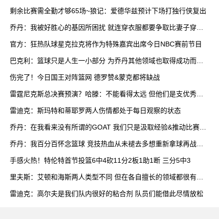
双
剩余比赛需全勤才够65场~狼记：爱德华兹预计下场打独行侠复出
乔丹：我被好胜心的基因所困扰 就连穿衣服都要争取比妻子穿得
快
官方：狂热队球星克拉克将作为特殊嘉宾出席今日NBC赛前节目
巴克利：篮球只是人生一小部分 为乔丹其他领域也取得成功而自
豪
伤完了！今日国王对阵篮网 德罗赞&蒙克都将缺战
雷霆尼克斯总决赛预演？哈滕：不能看得太远 但他们是支优秀球
队
雷迪克：斯玛特和蒂耶罗两人伤情都处于每日观察的状态
乔丹：在我看来没有所谓的GOAT 我们只是汲取经验&推动比赛发
展
乔丹：我百分百怀念篮球 竞技热血从未褪去多想重新拿球再战一
场
手感火热！特伦特首节投篮6中4砍11分2板1助1断 三分5中3
里夫斯：艾顿和海斯两人类型不同 但在各自擅长的领域都很有效
率
雷迪克：高尔夫是我们队内很好的粘合剂 队员们能借此尽情放松