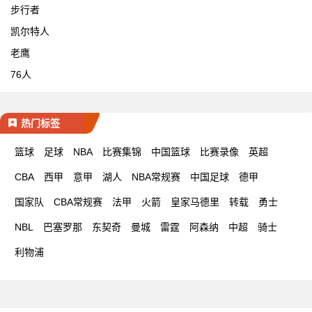
步行者
凯尔特人
老鹰
76人
热门标签
篮球
足球
NBA
比赛集锦
中国篮球
比赛录像
英超
CBA
西甲
意甲
湖人
NBA常规赛
中国足球
德甲
国家队
CBA常规赛
法甲
火箭
皇家马德里
转载
勇士
NBL
巴塞罗那
东契奇
曼城
雷霆
阿森纳
中超
骑士
利物浦