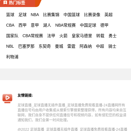
热门标签
篮球
足球
NBA
比赛集锦
中国篮球
比赛录像
英超
CBA
西甲
意甲
湖人
NBA常规赛
中国足球
德甲
国家队
CBA常规赛
法甲
火箭
皇家马德里
转载
勇士
NBL
巴塞罗那
东契奇
曼城
雷霆
阿森纳
中超
骑士
利物浦
友情链接:
足球直播_足球直播无插件直播_足球直播免费观看直播-24直播网所有
直播信号均由用户收集或从搜索引擎搜索整理获得，所有内容均来自互
联网，我们自身不提供任何直播信号和视频内容，如有侵犯您的权益请
通知我们，我们会第一时间处理。
@2022 足球直播_足球直播无插件直播_足球直播免费观看直播-24直播