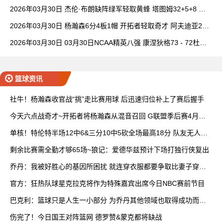
班凯罗14中3
2026年03月30日 杰伦·布朗缺阵绿军轻取黄蜂 塔图姆32+5+8 普
理查德28+6+6
2026年03月30日 杨瀚森6分4板1帽 开拓者轻取奇才 阿夫迪亚20+
7+5 卡马拉23+7
2026年03月30日 03月30日NCAA精英八强 康涅狄格73 - 72杜克
全场集锦
篮球资讯
社牛！杨瀚森收官战“挑”走比赛用球 后迅速归位补上了赛后握手
今天六点战奇才~开拓者将杨瀚森从混音召回 G联盟季后赛4月开
打
单核！特伦特半场12中6&三分10中5砍全场最高18分 队友无人上
双
剩余比赛需全勤才够65场~狼记：爱德华兹预计下场打独行侠复出
乔丹：我被好胜心的基因所困扰 就连穿衣服都要争取比妻子穿得
快
官方：狂热队球星克拉克将作为特殊嘉宾出席今日NBC赛前节目
巴克利：篮球只是人生一小部分 为乔丹其他领域也取得成功而自
豪
伤完了！今日国王对阵篮网 德罗赞&蒙克都将缺战