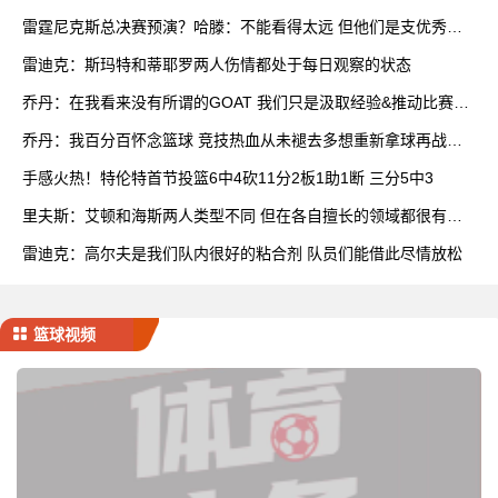
雷霆尼克斯总决赛预演？哈滕：不能看得太远 但他们是支优秀球
队
雷迪克：斯玛特和蒂耶罗两人伤情都处于每日观察的状态
乔丹：在我看来没有所谓的GOAT 我们只是汲取经验&推动比赛发
展
乔丹：我百分百怀念篮球 竞技热血从未褪去多想重新拿球再战一
场
手感火热！特伦特首节投篮6中4砍11分2板1助1断 三分5中3
里夫斯：艾顿和海斯两人类型不同 但在各自擅长的领域都很有效
率
雷迪克：高尔夫是我们队内很好的粘合剂 队员们能借此尽情放松
篮球视频