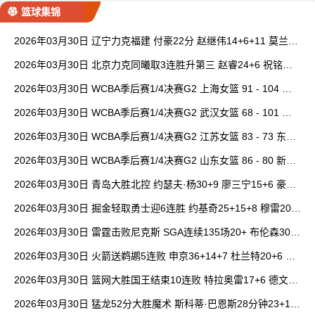
篮球集锦
2026年03月30日 辽宁力克福建 付豪22分 赵继伟14+6+11 莫兰德
20+15 邹阳18+5
2026年03月30日 北京力克同曦取3连胜升第三 赵睿24+6 祝铭震1
9分 郭昊文缺阵
2026年03月30日 WCBA季后赛1/4决赛G2 上海女篮 91 - 104 四
川女篮 全场集锦
2026年03月30日 WCBA季后赛1/4决赛G2 武汉女篮 68 - 101 山
西女篮 全场集锦
2026年03月30日 WCBA季后赛1/4决赛G2 江苏女篮 83 - 73 东莞
女篮 全场集锦
2026年03月30日 WCBA季后赛1/4决赛G2 山东女篮 86 - 80 新疆
女篮 全场集锦
2026年03月30日 青岛大胜北控 约瑟夫·杨30+9 廖三宁15+6 豪斯
14中1
2026年03月30日 掘金轻取勇士迎6连胜 约基奇25+15+8 穆雷20+
6+7 波津23分
2026年03月30日 雷霆击败尼克斯 SGA连续135场20+ 布伦森30分
唐斯15+18
2026年03月30日 火箭送鹈鹕5连败 申京36+14+7 杜兰特20+6 锡
安18分
2026年03月30日 篮网大胜国王结束10连败 特拉奥雷17+6 德文·
卡特20+8
2026年03月30日 猛龙52分大胜魔术 斯科蒂·巴恩斯28分钟23+15