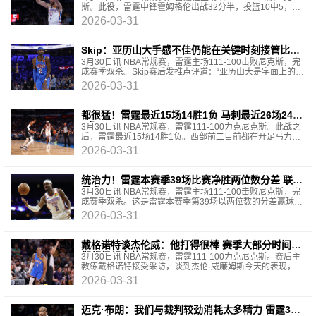
斯。此役，雷霆中锋霍姆格伦出战32分半，投篮10中5，三
分3中0，罚球7中6，得到16分9篮板2助攻1抢断，正负值
2026-03-31
+16全场最
Skip：亚历山大手感不佳仍能在关键时刻接管比赛
MVP！MVP！MVP！
3月30日讯 NBA常规赛，雷霆主场111-100击败尼克斯，完
成赛季双杀。Skip赛后发推点评道：“亚历山大是字面上的难
以置信！在一个手感不佳的夜晚，在关键时刻——也就
2026-03-31
都很猛！雷霆最近15场14胜1负 马刺最近26场24胜
2负
3月30日讯 NBA常规赛，雷霆111-100力克尼克斯。此战之
后，雷霆最近15场14胜1负。西部前二目前都在开足马力前
进，马刺最近26场24胜2负。战绩方面，雷霆目前59胜16
2026-03-31
统治力！雷霆本赛季39场比赛净胜两位数分差 联盟
最多
3月30日讯 NBA常规赛，雷霆主场111-100击败尼克斯，完
成赛季双杀。这是雷霆本赛季第39场以两位数的分差赢球，
联盟最多。截至目前，雷霆59胜16负，稳居联盟第一。
2026-03-31
戴格诺特谈杰伦威：他打得很棒 赛季大部分时间我
们都很想念他
3月30日讯 NBA常规赛，雷霆111-100力克尼克斯。赛后主
教练戴格诺特接受采访，谈到杰伦·威廉姆斯今天的表现，他
说：“我们整个赛季的大部分时间都很想念他，显然，他
2026-03-31
迈克·布朗：我们与裁判较劲消耗太多精力 雷霆38