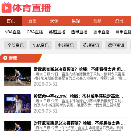
首页
直播
录像
集锦
视频
资讯
NBA直播
CBA直播
英超直播
西甲直播
德甲直播
意甲直
全部资讯
NBA资讯
中超资讯
英超资讯
德甲资讯
雷霆
雷霆尼克斯总决赛预演？哈滕：不能看得太远 但他
们是支优秀球队
3月30日讯 今日，雷霆内线哈滕接受了采访。谈到今天雷霆
对阵尼克斯的比赛是否为总决赛的预演时，哈滕说道：“我觉
得你们不应该看得太远。总的来看，我认为他们是
2026-03-31
投篮命中率42.9%！哈滕：杰林威手感稳定高效打
出了自信心
3月30日讯 今天，雷霆中锋哈滕在训练结束后接受了采访。
谈及杰林·威廉姆斯的表现，哈滕表示：“我觉得主要就是他
的投篮进步了，这是最关键的一点。他现在手感稳
2026-03-31
对阵尼克斯是总决赛预演？哈滕：不能想得太远 走
好当下每一步
3月30日讯 今天上午7点半，雷霆主场将迎战尼克斯。哈滕