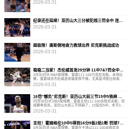
2026-03-31
纪录还在延续！亚历山大三分被犯规三罚全中 连续
第135场20+
2026-03-31
超极限！唐斯倒地奋力救球出界 尼克斯挑战成功
2026-03-31
稳稳二当家！杰伦威首发29分钟 11中7&7罚全中砍
22分2助
3月30日讯 NBA常规赛，雷霆111-100力克尼克斯。本场比
赛，雷霆球员杰伦威进攻端发挥不错，尤其是冲筐比较高
效，他出战29分钟，11中7，三分1中1，罚球7中7砍下22分
2026-03-31
1篮板2
16罚“憾负”尼克斯！亚历山大前三节15中5铁麻 关
键球3中3收比赛
03月30日讯 NBA常规赛，雷霆主场111-100击败尼克斯，完
成赛季双杀。亚历山大前三节铁麻了，15投仅5中，末节3中
3拿到10分带走比赛。全场比赛，亚历山大出战36分钟，投
2026-03-31
支柱！霍姆格伦10中5得到16分9板2助1断 罚球7中
6&正负值+16最高
3月30日讯 NBA常规赛，雷霆在主场以111-100击败尼克