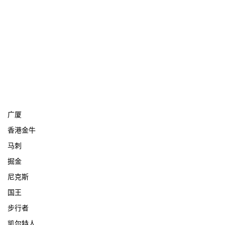
宁波
广厦
香港金牛
马刺
掘金
尼克斯
国王
步行者
凯尔特人