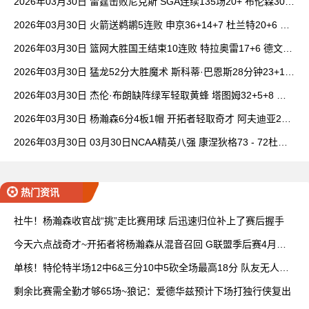
2026年03月30日 雷霆击败尼克斯 SGA连续135场20+ 布伦森30分
唐斯15+18
2026年03月30日 火箭送鹈鹕5连败 申京36+14+7 杜兰特20+6 锡
安18分
2026年03月30日 篮网大胜国王结束10连败 特拉奥雷17+6 德文·
卡特20+8
2026年03月30日 猛龙52分大胜魔术 斯科蒂·巴恩斯28分钟23+15
班凯罗14中3
2026年03月30日 杰伦·布朗缺阵绿军轻取黄蜂 塔图姆32+5+8 普
理查德28+6+6
2026年03月30日 杨瀚森6分4板1帽 开拓者轻取奇才 阿夫迪亚20+
7+5 卡马拉23+7
2026年03月30日 03月30日NCAA精英八强 康涅狄格73 - 72杜克
全场集锦
热门资讯
社牛！杨瀚森收官战“挑”走比赛用球 后迅速归位补上了赛后握手
今天六点战奇才~开拓者将杨瀚森从混音召回 G联盟季后赛4月开
打
单核！特伦特半场12中6&三分10中5砍全场最高18分 队友无人上
双
剩余比赛需全勤才够65场~狼记：爱德华兹预计下场打独行侠复出