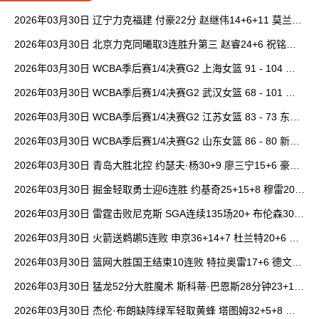
2026年03月30日 辽宁力克福建 付豪22分 赵继伟14+6+11 莫兰德
20+15 邹阳18+5
2026年03月30日 北京力克同曦取3连胜升第三 赵睿24+6 祝铭震1
9分 郭昊文缺阵
2026年03月30日 WCBA季后赛1/4决赛G2 上海女篮 91 - 104 四
川女篮 全场集锦
2026年03月30日 WCBA季后赛1/4决赛G2 武汉女篮 68 - 101 山
西女篮 全场集锦
2026年03月30日 WCBA季后赛1/4决赛G2 江苏女篮 83 - 73 东莞
女篮 全场集锦
2026年03月30日 WCBA季后赛1/4决赛G2 山东女篮 86 - 80 新疆
女篮 全场集锦
2026年03月30日 青岛大胜北控 约瑟夫·杨30+9 廖三宁15+6 豪斯
14中1
2026年03月30日 掘金轻取勇士迎6连胜 约基奇25+15+8 穆雷20+
6+7 波津23分
2026年03月30日 雷霆击败尼克斯 SGA连续135场20+ 布伦森30分
唐斯15+18
2026年03月30日 火箭送鹈鹕5连败 申京36+14+7 杜兰特20+6 锡
安18分
2026年03月30日 篮网大胜国王结束10连败 特拉奥雷17+6 德文·
卡特20+8
2026年03月30日 猛龙52分大胜魔术 斯科蒂·巴恩斯28分钟23+15
班凯罗14中3
2026年03月30日 杰伦·布朗缺阵绿军轻取黄蜂 塔图姆32+5+8 普