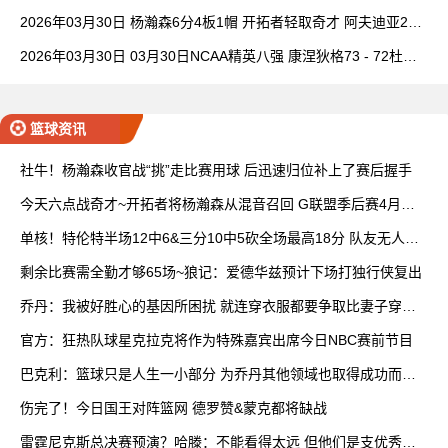
理查德28+6+6
2026年03月30日 杨瀚森6分4板1帽 开拓者轻取奇才 阿夫迪亚20+
7+5 卡马拉23+7
2026年03月30日 03月30日NCAA精英八强 康涅狄格73 - 72杜克
全场集锦
篮球资讯
社牛！杨瀚森收官战“挑”走比赛用球 后迅速归位补上了赛后握手
今天六点战奇才~开拓者将杨瀚森从混音召回 G联盟季后赛4月开
打
单核！特伦特半场12中6&三分10中5砍全场最高18分 队友无人上
双
剩余比赛需全勤才够65场~狼记：爱德华兹预计下场打独行侠复出
乔丹：我被好胜心的基因所困扰 就连穿衣服都要争取比妻子穿得
快
官方：狂热队球星克拉克将作为特殊嘉宾出席今日NBC赛前节目
巴克利：篮球只是人生一小部分 为乔丹其他领域也取得成功而自
豪
伤完了！今日国王对阵篮网 德罗赞&蒙克都将缺战
雷霆尼克斯总决赛预演？哈滕：不能看得太远 但他们是支优秀球