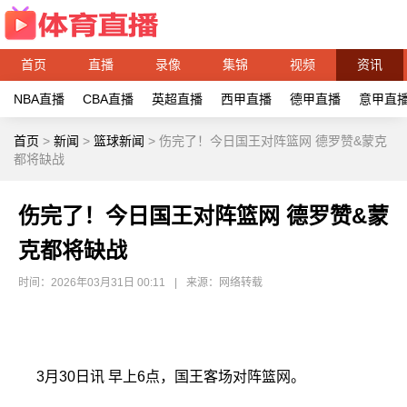
首页
直播
录像
集锦
视频
资讯
NBA直播
CBA直播
英超直播
西甲直播
德甲直播
意甲直
首页
>
新闻
>
篮球新闻
>
伤完了！今日国王对阵篮网 德罗赞&蒙克
都将缺战
伤完了！今日国王对阵篮网 德罗赞&蒙
克都将缺战
时间：2026年03月31日 00:11
|
来源：网络转载
3月30日讯 早上6点，国王客场对阵篮网。