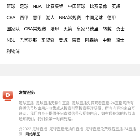
篮球
足球
NBA
比赛集锦
中国篮球
比赛录像
英超
CBA
西甲
意甲
湖人
NBA常规赛
中国足球
德甲
国家队
CBA常规赛
法甲
火箭
皇家马德里
转载
勇士
NBL
巴塞罗那
东契奇
曼城
雷霆
阿森纳
中超
骑士
利物浦
友情链接:
足球直播_足球直播无插件直播_足球直播免费观看直播-24直播网所有
直播信号均由用户收集或从搜索引擎搜索整理获得，所有内容均来自互
联网，我们自身不提供任何直播信号和视频内容，如有侵犯您的权益请
通知我们，我们会第一时间处理。
@2022 足球直播_足球直播无插件直播_足球直播免费观看直播-24直播
网 |
网站地图