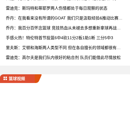
队
雷迪克：斯玛特和蒂耶罗两人伤情都处于每日观察的状态
乔丹：在我看来没有所谓的GOAT 我们只是汲取经验&推动比赛发
展
乔丹：我百分百怀念篮球 竞技热血从未褪去多想重新拿球再战一
场
手感火热！特伦特首节投篮6中4砍11分2板1助1断 三分5中3
里夫斯：艾顿和海斯两人类型不同 但在各自擅长的领域都很有效
率
雷迪克：高尔夫是我们队内很好的粘合剂 队员们能借此尽情放松
篮球视频